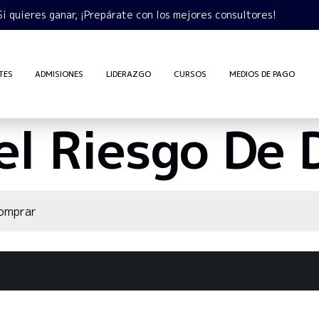
Si quieres ganar, ¡Prepárate con los mejores consultores!
TES
ADMISIONES
LIDERAZGO
CURSOS
MEDIOS DE PAGO
el Riesgo De 
comprar