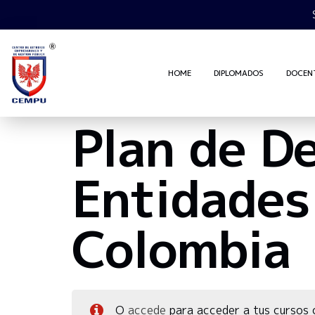
HOME
DIPLOMADOS
DOCEN
Plan de De
Entidades 
Colombia
O
accede
para acceder a tus cursos