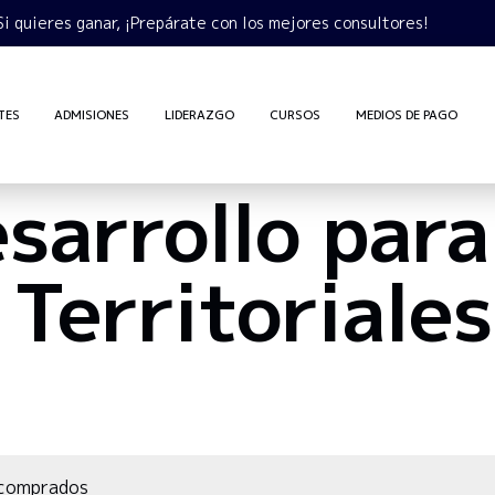
Si quieres ganar, ¡Prepárate con los mejores consultores!
TES
ADMISIONES
LIDERAZGO
CURSOS
MEDIOS DE PAGO
sarrollo para
Territoriales
 comprados