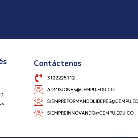
és
Contáctenos
3122225112
ADMISIONES@CEMPU.EDU.CO
AD
SIEMPREFORMANDOLIDERES@CEMPU.ED
ES
SIEMPREINNOVANDO@CEMPU.EDU.CO