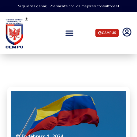
Si quieres ganar, ¡Prepárate con los mejores consultores!
CAMPUS
INICIO
AVANZANDO EN TU PLAN DE DESARROLLO
¿REQUIERES ASESORÍA? CONSÚLTANOS.
En
febrero 1, 2024