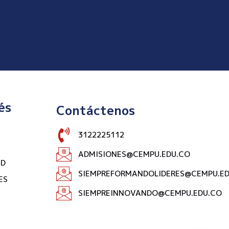
és
Contáctenos
3122225112
ADMISIONES@CEMPU.EDU.CO
AD
SIEMPREFORMANDOLIDERES@CEMPU.ED
ES
SIEMPREINNOVANDO@CEMPU.EDU.CO