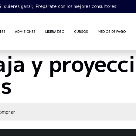
Si quieres ganar, ¡Prepárate con los mejores consultores!
TES
ADMISIONES
LIDERAZGO
CURSOS
MEDIOS DE PAGO
aja y proyecc
as
comprar