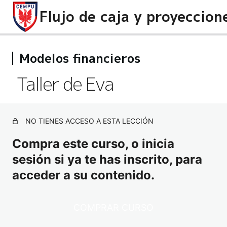
Modelos financieros
ADMINISTRACION DE PRESUPUESTOS
4 lecciones
Taller de Eva
ADMINISTRACIÓN DE TESORERÍA
3 lecciones
VALOR ECONÓMICO AGREGADO
2 lecciones
NO TIENES ACCESO A ESTA LECCIÓN
PLANEACIÓN ESTRATÉGICA A LA INVERSA
Compra este curso, o inicia
2 lecciones
MODELOS FINANCIEROS
sesión si ya te has inscrito, para
acceder a su contenido.
Taller de Flujo de Caja
Taller de Presupuestos
COMPRAR CURSO
Taller de Eva