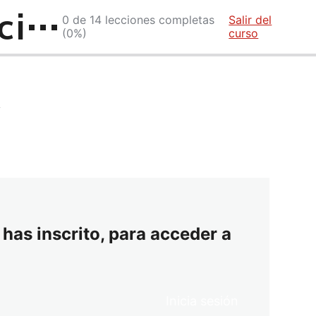
Flujo de caja y proyecciones financieras
0 de 14 lecciones completas
Salir del
(0%)
curso
a
 has inscrito, para acceder a
Inicia sesión