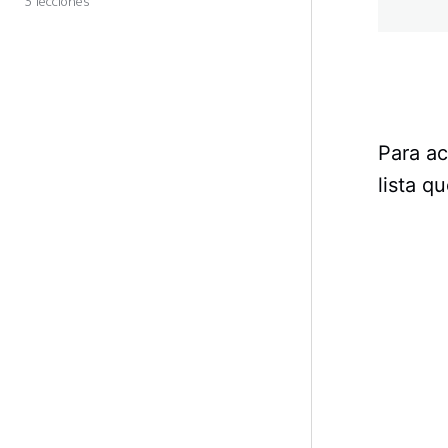
3 lecciones
Para ac
lista q