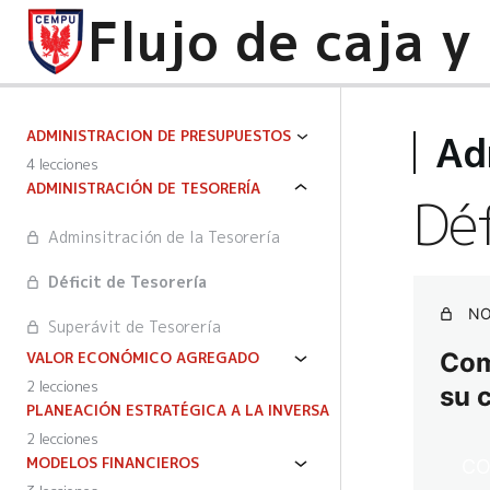
Ad
ADMINISTRACION DE PRESUPUESTOS
4 lecciones
ADMINISTRACIÓN DE TESORERÍA
Déf
Adminsitración de la Tesorería
Déficit de Tesorería
NO
Superávit de Tesorería
Comp
VALOR ECONÓMICO AGREGADO
2 lecciones
su 
PLANEACIÓN ESTRATÉGICA A LA INVERSA
2 lecciones
MODELOS FINANCIEROS
CO